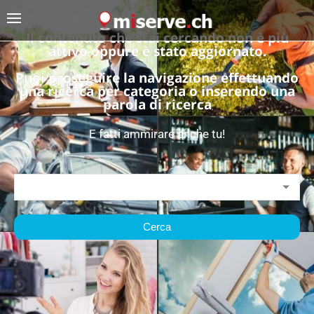
Il contenuto che stai cercando non è più
attivo oppure è stato aggiornato.
Puoi proseguire la navigazione effettuando
una ricerca per categoria o inserendo una
parola di ricerca
E fatti ammirare anche tu!
Cerca