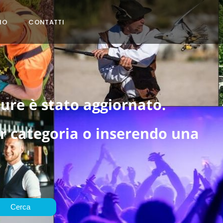
MO
CONTATTI
ure è stato aggiornato.
er categoria o inserendo una
Cerca