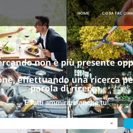
HOME
COSA FACCIA
cercando non è più presente opp
one, effettuando una ricerca p
parola di ricerca.
E fatti ammirare anche tu!