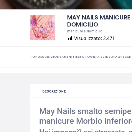
MAY NAILS MANICURE
DOMICILIO
manicure a domicilio
Visualizzato:
2.471
TOP
DESCRIZIONE
AMENITIES
FOTOGRAFIE
VIDEO
FAQ
RECEN
DESCRIZIONE
May Nails smalto semip
manicure Morbio inferior