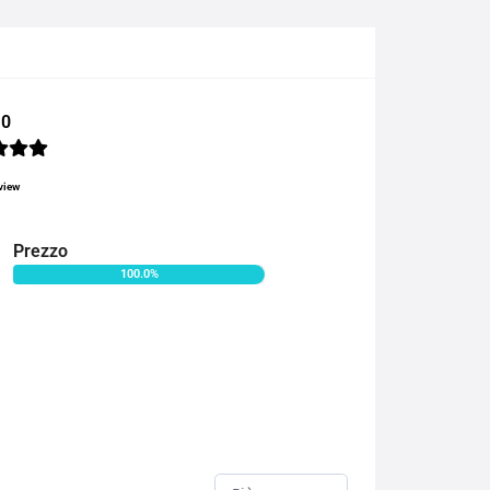
.0
view
Prezzo
100.0%