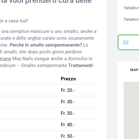
ma vuoi prenderti cura delle
Telefo
Telefo
te a casa tua?
ia una semplice manicure o uno smalto, anche a
curate e delle unghie curate sono sicuramente
ione.
Perchè lo smalto semipermanente?
Lo
li smalti, che dopo pochi giorni perdono
timane
May Nails esegue anche a domicilio in
 Pedicure – Smalto semipermante
Trattamenti
MAP
Prezzo
Fr. 20.-
Fr. 30.-
Fr. 30.-
Fr. 40.-
Fr. 50.-