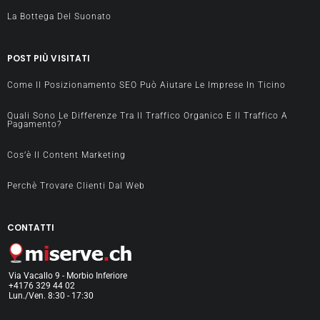
La Bottega Del Suonato
POST PIÙ VISITATI
Come Il Posizionamento SEO Può Aiutare Le Imprese In Ticino
Quali Sono Le Differenze Tra Il Traffico Organico E Il Traffico A
Pagamento?
POSEIDON
SABBIA SOFT
ENGINEERING
Cos’è Il Content Marketing
LUGANO
SERGIO
GEOLOGO
Sabbia soft Sagl
Perchè Trovare Clienti Dal Web
DOMENICO
BELLINZONA
sabbiatura rimozione e
PILEGGI
pulizia graffiti in Ticino:
CONTATTI
Poseidon Engineering
Sabbia soft Sagl è ...
SA - Geologo Ticino si
PREVIEW
propone come uno
Via Vacallo 9 - Morbio Inferiore
studio di geologia e ...
+4176 329 44 02
Lun./Ven. 8:30 - 17:30
PREVIEW