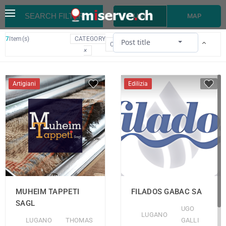
SEARCH FILTER
LIST
MAP
7
Item(s)
CATEGORY
Post title
CLEAR
×
Artigiani
Edilizia
MUHEIM TAPPETI
FILADOS GABAC SA
SAGL
UGO
LUGANO
LUGANO
THOMAS
GALLI