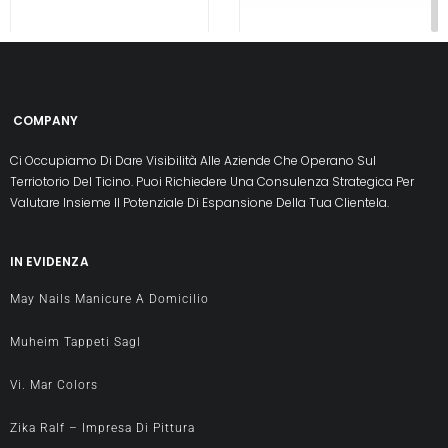
LA BOTTEGA DEL
APULIMA PULIZIA
SUONATO
CANALIZZAZIONI
TICINO
STEFANO
CHIASSO
REALINI
CARLOS
COMPANY
LUGANO
DE LIMA
Laboratorio riparazione
Ci Occupiamo Di Dare Visibilità Alle Aziende Che Operano Sul
SANTOS
e vendita strumenti di
Terriotorio Del Ticino. Puoi Richiedere Una Consulenza Strategica Per
apulima ispezioni tv
seconda mano -
Valutare Insieme Il Potenziale Di Espansione Della Tua Clientela.
canalizzazioni - pulizia
riparazione chitarre ...
canalizzazioni Ticino
IN EVIDENZA
PREVIEW
apulima è una ditta ...
May Nails Manicure A Domicilio
PREVIEW
Muheim Tappeti Sagl
Vi. Mar Colors
Edilizia
Edilizia
Zika Ralf – Impresa Di Pittura